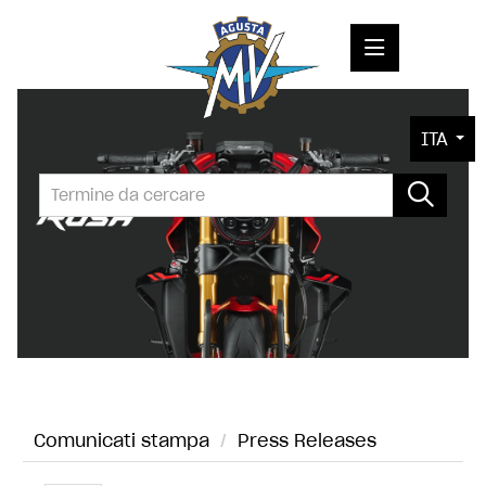
COMUNICATI STAMPA
ITA
MEDIA
FOTO
L'AZIENDA
CONTATTI
Comunicati stampa
/
Press Releases