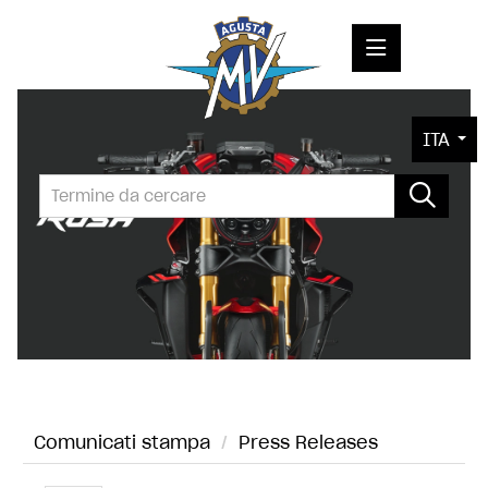
COMUNICATI STAMPA
ITA
MEDIA
FOTO
L'AZIENDA
CONTATTI
Comunicati stampa
/
Press Releases