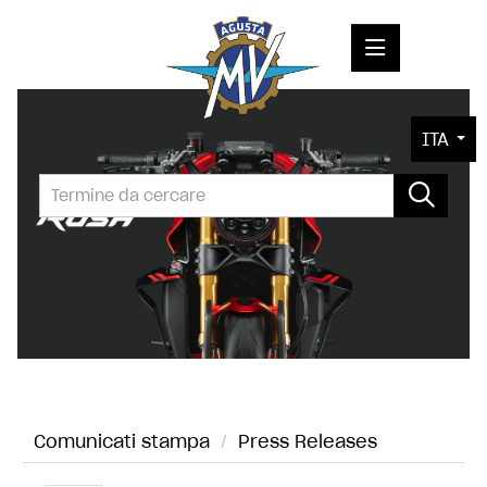
COMUNICATI STAMPA
ITA
MEDIA
FOTO
L'AZIENDA
CONTATTI
Comunicati stampa
/
Press Releases