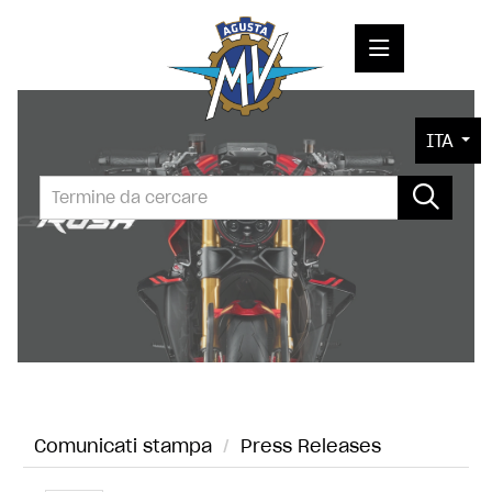
COMUNICATI STAMPA
ITA
MEDIA
FOTO
L'AZIENDA
CONTATTI
Comunicati stampa
/
Press Releases