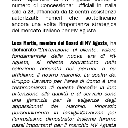
numero di Concessionari ufficiali in Italia
sale a 23, affiancati da 12 centri assistenza
autorizzati; numeri che sottolineano
ancora una volta l’importanza strategica
del mercato italiano per MV Agusta.
Luca Martin, membro del Board di MV Agusta
, ha
dichiarato:
"L’attenzione al cliente, valore
fondamentale della nuova era di MV
Agusta, si riflette soprattutto nella
selezione accurata dei partner
a cui
affidiamo
il nostro marchio. La scelta del
Gruppo Cavauto per l’area di Como è una
testimonianza di questa filosofia:
la loro
attenzione alla qualità e al servizio sono
una garanzia per le esigenze degli
appassionati del Marchio
. Ringrazio
personalmente
la famiglia
Cavarzan
per
l’entusiasmo dimostrato: insieme faremo
pass
i
important
i
per il
marchio
MV Agusta